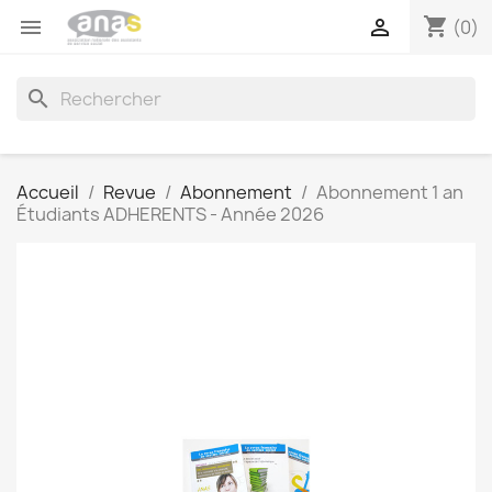
shopping_cart


(0)
search
Accueil
Revue
Abonnement
Abonnement 1 an
Étudiants ADHERENTS - Année 2026