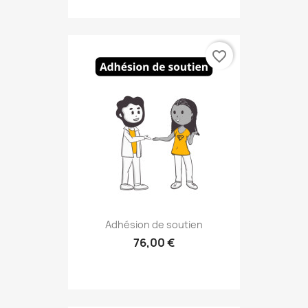
favorite_border
Adhésion de soutien
76,00 €