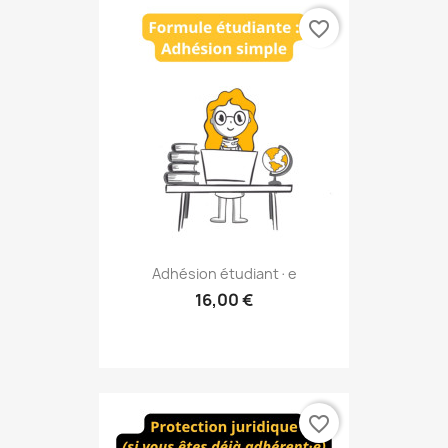
favorite_border
Adhésion étudiant·e
16,00 €
favorite_border