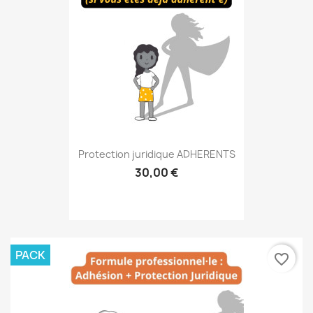
Protection juridique ADHERENTS
30,00 €
PACK
favorite_border