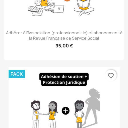
Adhérer à l'Association (professionnel·le) et abonnement à
la Revue Française de Service Social
95,00 €
PACK
favorite_border