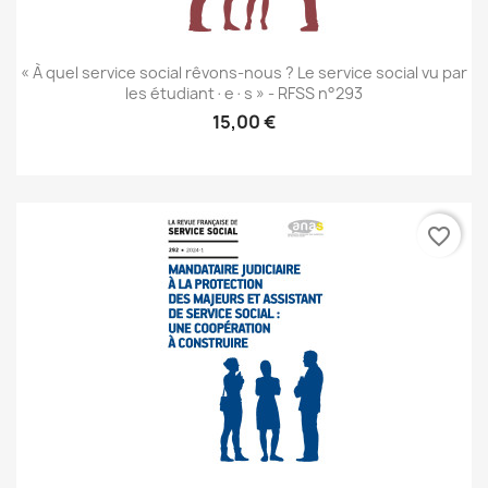
« À quel service social rêvons-nous ? Le service social vu par
les étudiant·e·s » - RFSS n°293
15,00 €
favorite_border