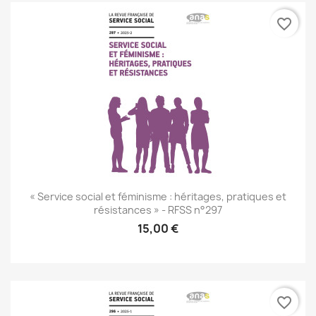
favorite_border
« Service social et féminisme : héritages, pratiques et
résistances » - RFSS n°297
15,00 €
favorite_border