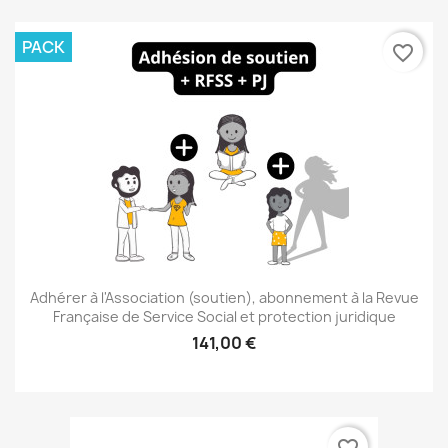
PACK
favorite_border
Adhérer à l'Association (soutien), abonnement à la Revue
Française de Service Social et protection juridique
141,00 €