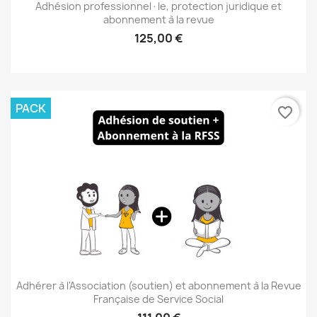
Adhésion professionnel·le, protection juridique et
abonnement à la revue
125,00 €
PACK
favorite_border
Adhérer à l'Association (soutien) et abonnement à la Revue
Française de Service Social