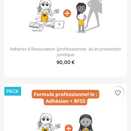
Adhérer à l'Association (professionnel·le) et protection
juridique
90,00 €
PACK
favorite_border