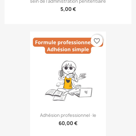
sein de l'administration pénitentiaire
5,00 €
favorite_border
Adhésion professionnel·le
60,00 €