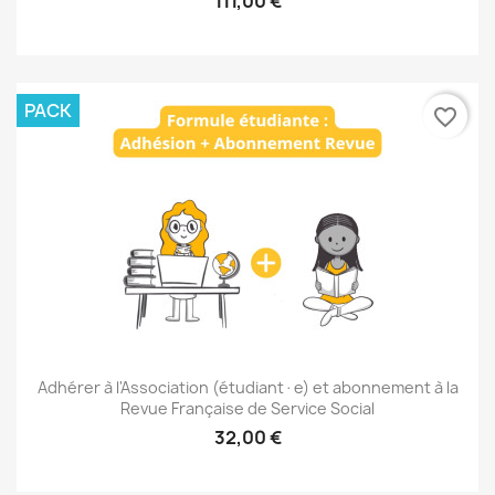
111,00 €
PACK
favorite_border
Adhérer à l'Association (étudiant·e) et abonnement à la
Revue Française de Service Social
32,00 €