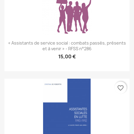
« Assistants de service social : combats passés, présents
et à venir » - RFSS n°286
15,00 €
favorite_border