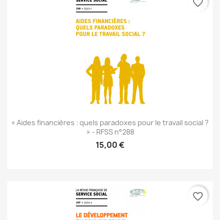
favorite_border
« Aides financières : quels paradoxes pour le travail social ?
» - RFSS n°288
15,00 €
favorite_border