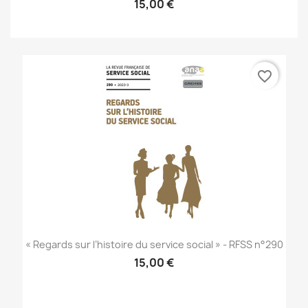
15,00 €
favorite_border
« Regards sur l’histoire du service social » - RFSS n°290
15,00 €