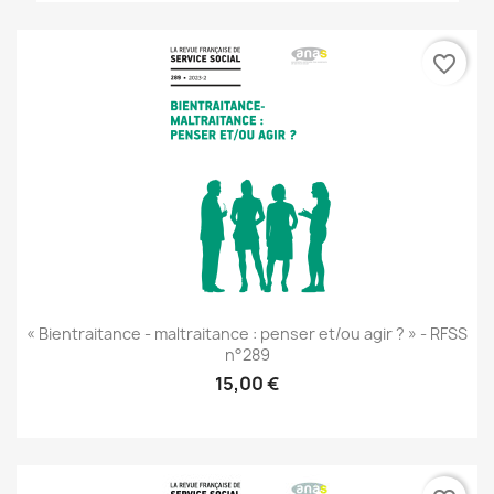
favorite_border
« Bientraitance - maltraitance : penser et/ou agir ? » - RFSS
n°289
15,00 €