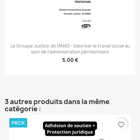
Le Groupe Justice de l'ANAS - Valoriser le travail social au
sein de l'administration pénitentiaire
5,00 €
3 autres produits dans la même
catégorie :
PACK
favorite_border