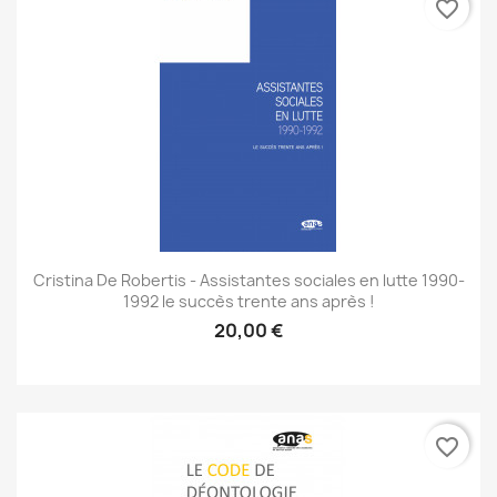
favorite_border
Cristina De Robertis - Assistantes sociales en lutte 1990-
1992 le succès trente ans après !
20,00 €
favorite_border