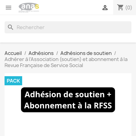
shopping_cart


(0)
search
Accueil
Adhésions
Adhésions de soutien
Adhérer à l'Association (soutien) et abonnement à la
Revue Française de Service Social
PACK