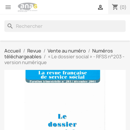
shopping_cart


(0)
search
Accueil
Revue
Vente au numéro
Numéros
téléchargeables
« Le dossier social » - RFSS n°203 -
version numérique