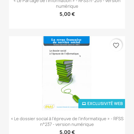
« Le Partage de l'information » - RFSS n°205 - version
numérique
5,00 €
favorite_border
EXCLUSIVITÉ WEB
« Le dossier social à l'épreuve de l'informatique » - RFSS
n°237 - version numérique
5,00 €