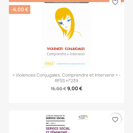
favorite_border
-6,00 €
« Violences Conjugales, Comprendre et Intervenir » -
RFSS n°239
9,00 €
15,00 €
favorite_border