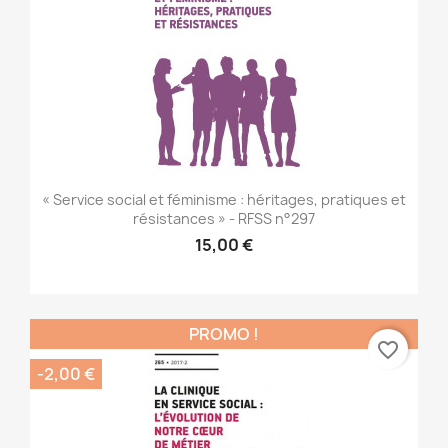
« Service social et féminisme : héritages, pratiques et
résistances » - RFSS n°297
15,00 €
PROMO !
favorite_border
-2,00 €