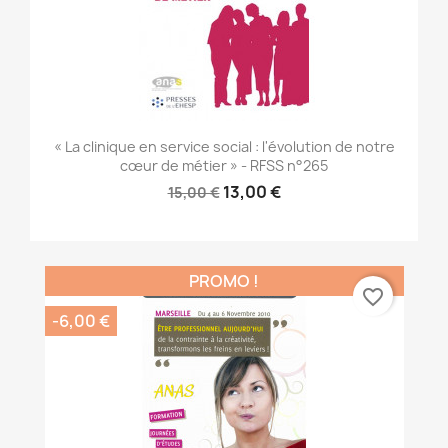
« La clinique en service social : l'évolution de notre
cœur de métier » - RFSS n°265
13,00 €
15,00 €
PROMO !
favorite_border
-6,00 €