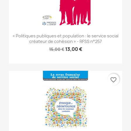
« Politiques publiques et population : le service social
créateur de cohésion » - RFSS n°257
13,00 €
15,00 €
favorite_border