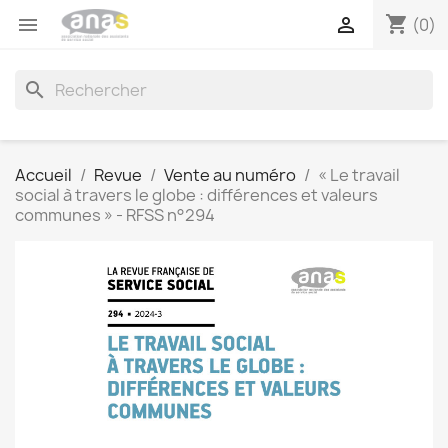
shopping_cart


(0)
search
Accueil
Revue
Vente au numéro
« Le travail
social à travers le globe : différences et valeurs
communes » - RFSS n°294