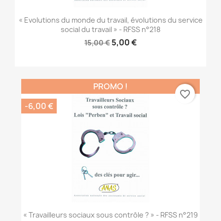
« Evolutions du monde du travail, évolutions du service
social du travail » - RFSS n°218
5,00 €
15,00 €
PROMO !
favorite_border
-6,00 €
« Travailleurs sociaux sous contrôle ? » - RFSS n°219