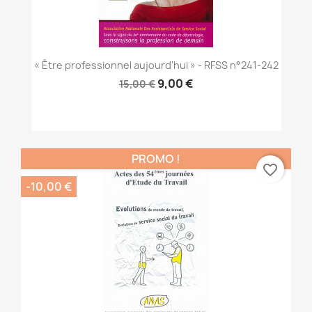
« Être professionnel aujourd'hui » - RFSS n°241-242
9,00 €
15,00 €
PROMO !
favorite_border
-10,00 €