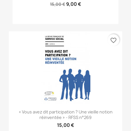
9,00 €
15,00 €
favorite_border
« Vous avez dit participation ? Une vieille notion
réinventée » - RFSS n°269
15,00 €