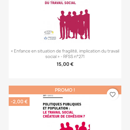
« Enfance en situation de fragilité, implication du travail
social » - RFSS n°271
15,00 €
PROMO !
favorite_border
-2,00 €