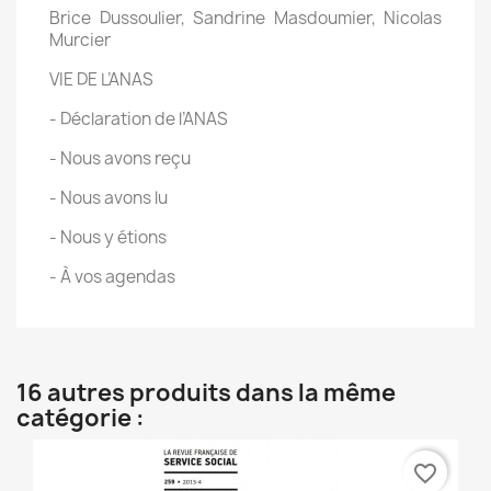
Brice Dussoulier, Sandrine Masdoumier, Nicolas
Murcier
VIE DE L’ANAS
- Déclaration de l’ANAS
- Nous avons reçu
- Nous avons lu
- Nous y étions
- À vos agendas
16 autres produits dans la même
catégorie :
favorite_border