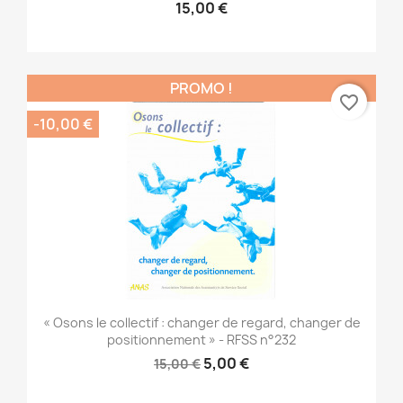
15,00 €
PROMO !
favorite_border
-10,00 €
« Osons le collectif : changer de regard, changer de
positionnement » - RFSS n°232
5,00 €
15,00 €