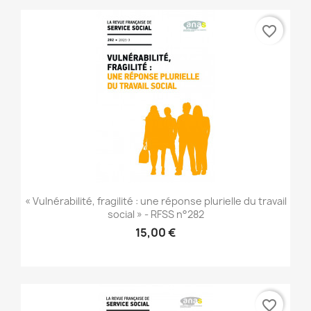
favorite_border
« Vulnérabilité, fragilité : une réponse plurielle du travail
social » - RFSS n°282
15,00 €
favorite_border