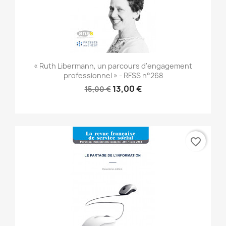
« Ruth Libermann, un parcours d'engagement
professionnel » - RFSS n°268
13,00 €
15,00 €
favorite_border