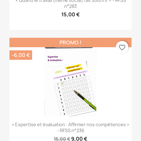
« Quand le travail (même social) fait souffrir » - RFSS
n°283
15,00 €
PROMO !
favorite_border
-6,00 €
« Expertise et évaluation : Affirmer nos compétences »
- RFSS n°236
9,00 €
15,00 €