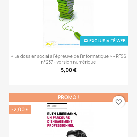
EXCLUSIVITÉ WEB
« Le dossier social à l'épreuve de l'informatique » - RFSS
n°237 - version numérique
5,00 €
PROMO !
favorite_border
-2,00 €