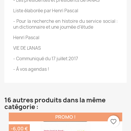
- Les présidentes et présidents de l’ANAS
Liste élaborée par Henri Pascal
- Pour la recherche en histoire du service social :
un dictionnaire et une journée d’étude
Henri Pascal
VIE DE L’ANAS
- Communiqué du 17 juillet 2017
- À vos agendas !
16 autres produits dans la même
catégorie :
PROMO !
favorite_border
-6,00 €