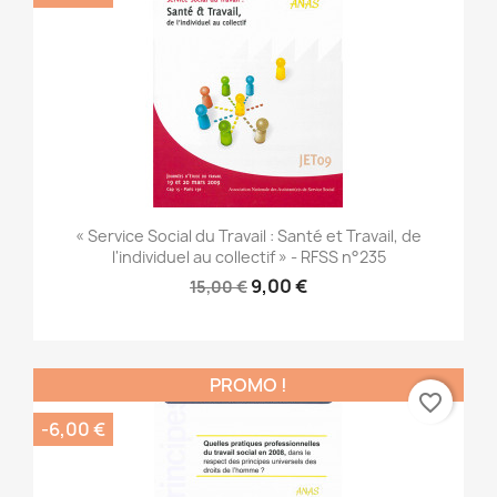
« Service Social du Travail : Santé et Travail, de
l'individuel au collectif » - RFSS n°235
9,00 €
15,00 €
PROMO !
favorite_border
-6,00 €