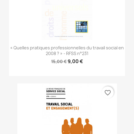
« Quelles pratiques professionnelles du travail social en
2008 ? » - RFSS n°231
9,00 €
15,00 €
favorite_border