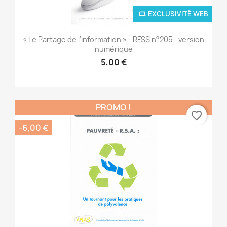
EXCLUSIVITÉ WEB
« Le Partage de l'information » - RFSS n°205 - version
numérique
5,00 €
PROMO !
favorite_border
-6,00 €