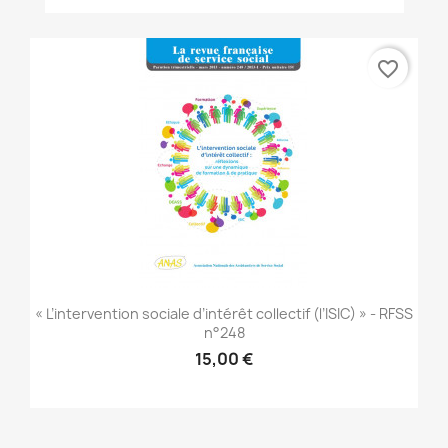
favorite_border
« L’intervention sociale d’intérêt collectif (l’ISIC) » - RFSS
n°248
15,00 €