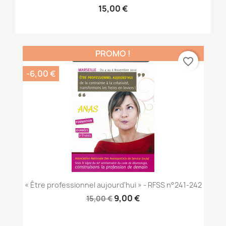
15,00 €
PROMO !
favorite_border
-6,00 €
« Être professionnel aujourd'hui » - RFSS n°241-242
9,00 €
15,00 €