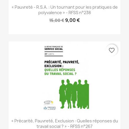
« Pauvreté - R.S.A. : Un tournant pour les pratiques de
polyvalence » - RFSS n°238
9,00 €
15,00 €
favorite_border
« Précarité, Pauvreté, Exclusion : Quelles réponses du
travail social ? » - RFSS n°267