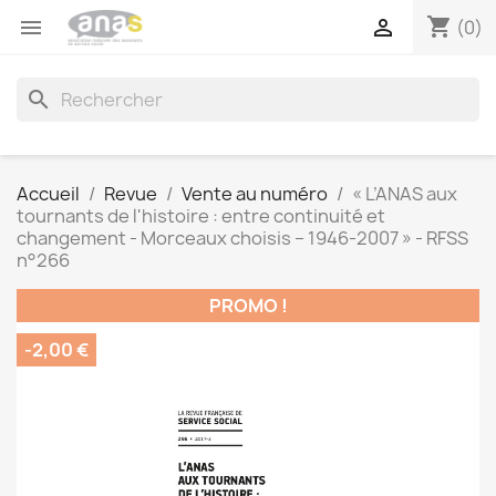
shopping_cart


(0)
search
Accueil
Revue
Vente au numéro
« L’ANAS aux
tournants de l'histoire : entre continuité et
changement - Morceaux choisis – 1946-2007 » - RFSS
n°266
PROMO !
-2,00 €