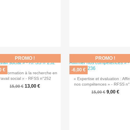
PROMO !
PROMO !
0 €
-6,00 €

Aperçu rapide
 la formation à la recherche en

Aperçu rapide
travail social » - RFSS n°252
« Expertise et évaluation : Affi
nos compétences » - RFSS n
13,00 €
15,00 €
9,00 €
15,00 €