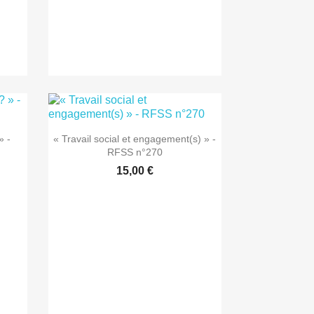

Aperçu rapide
» -
« Travail social et engagement(s) » -
RFSS n°270
15,00 €