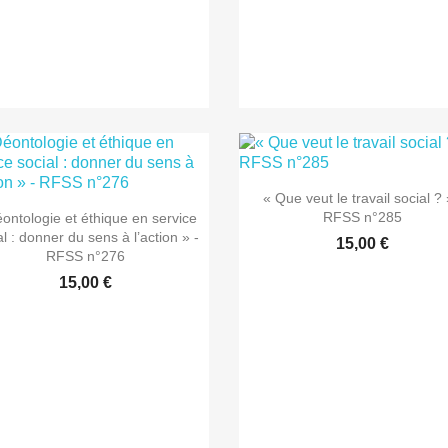

Aperçu rapide
« Que veut le travail social ? 

Aperçu rapide
RFSS n°285
ontologie et éthique en service
al : donner du sens à l’action » -
15,00 €
RFSS n°276
15,00 €