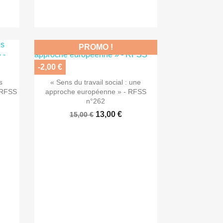
PROMO !
-2,00 €

Aperçu rapide
s
« Sens du travail social : une
- RFSS
approche européenne » - RFSS
n°262
13,00 €
15,00 €