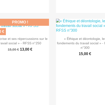
PROMO !
0 €


Aperçu rapide
Aperçu rapide
crise et ses répercussions sur le
« Éthique et déontologie, le
travail social » - RFSS n°250
fondements du travail social » 
n°300
13,00 €
15,00 €
15,00 €