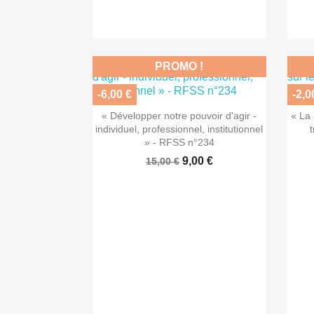
PROMO !
-6,00 €
-2,0

Aperçu rapide
« Développer notre pouvoir d'agir -
« La 
individuel, professionnel, institutionnel
» - RFSS n°234
9,00 €
15,00 €