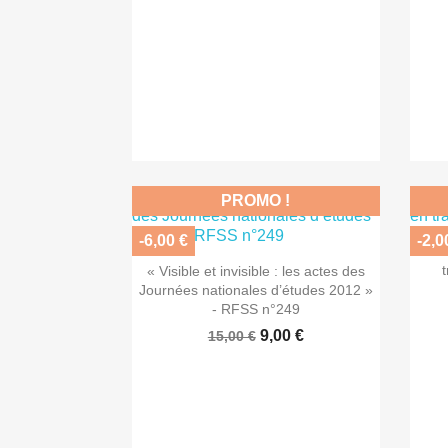
PROMO !
-6,00 €
-2,0
« De

Aperçu rapide
« Visible et invisible : les actes des
Journées nationales d’études 2012 »
- RFSS n°249
9,00 €
15,00 €