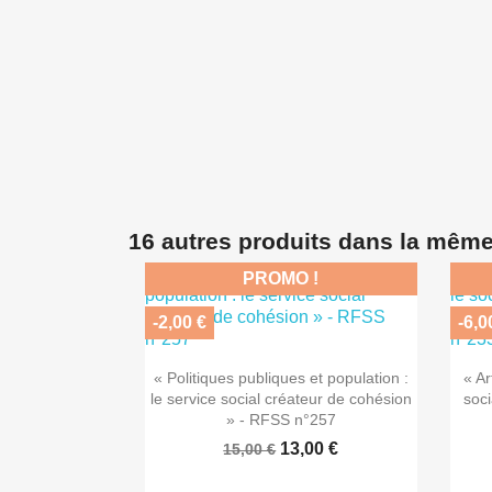
16 autres produits dans la même
PROMO !
-2,00 €
-6,0

Aperçu rapide
« Politiques publiques et population :
« Ar
le service social créateur de cohésion
soci
» - RFSS n°257
13,00 €
15,00 €