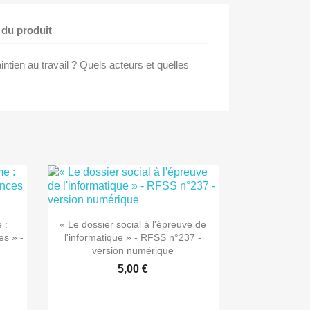
 du produit
ntien au travail ? Quels acteurs et quelles

Aperçu rapide
 :
« Le dossier social à l'épreuve de
es » -
l'informatique » - RFSS n°237 -
version numérique
5,00 €