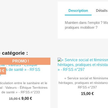
Description
Détails
Maintien dans l'emploi ? Mai
pratiques mobiliser ?
 catégorie :
PROMO !
0 €

Aperçu rapide
« Service social et féminisme

Aperçu rapide
héritages, pratiques et résistanc
ticulation entre le sanitaire et le
RFSS n°297
al : Valeurs - Éthique Territoires
de santé » - RFSS n°233
15,00 €
9,00 €
15,00 €