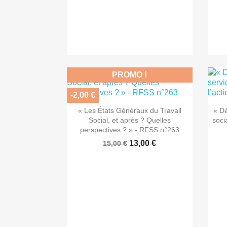
PROMO !
-2,00 €

Aperçu rapide
« Les États Généraux du Travail
« Dé
Social, et après ? Quelles
soci
perspectives ? » - RFSS n°263
13,00 €
15,00 €