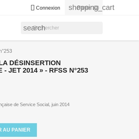
shopping_cart

Panier
(0)
Connexion
search
 n°253
 LA DÉSINSERTION
 JET 2014 » - RFSS N°253
çaise de Service Social, juin 2014
 AU PANIER